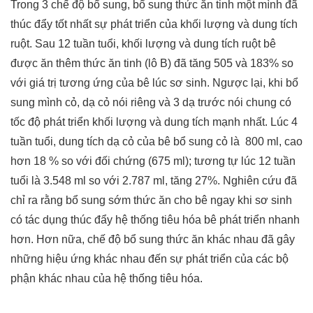
Trong 3 chế độ bổ sung, bổ sung thức ăn tinh một mình đã
thúc đẩy tốt nhất sự phát triển của khối lượng và dung tích
ruột. Sau 12 tuần tuổi, khối lượng và dung tích ruột bê
được ăn thêm thức ăn tinh (lô B) đã tăng 505 và 183% so
với giá trị tương ứng của bê lúc sơ sinh. Ngược lại, khi bổ
sung mình cỏ, dạ cỏ nói riêng và 3 dạ trước nói chung có
tốc độ phát triển khối lượng và dung tích mạnh nhất. Lúc 4
tuần tuổi, dung tích dạ cỏ của bê bổ sung cỏ là 800 ml, cao
hơn 18 % so với đối chứng (675 ml); tương tự lúc 12 tuần
tuổi là 3.548 ml so với 2.787 ml, tăng 27%. Nghiên cứu đã
chỉ ra rằng bổ sung sớm thức ăn cho bê ngay khi sơ sinh
có tác dụng thúc đẩy hệ thống tiêu hóa bê phát triển nhanh
hơn. Hơn nữa, chế độ bổ sung thức ăn khác nhau đã gây
những hiệu ứng khác nhau đến sự phát triển của các bộ
phận khác nhau của hệ thống tiêu hóa.