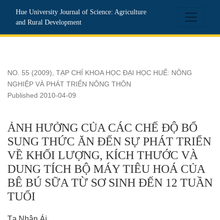
ẢNH HƯỞNG CỦA CÁC CHẾ ĐỘ BỔ SUNG THỨC ĂN ĐẾN 
Hue University Journal of Science: Agriculture
and Rural Development
NO. 55 (2009)
,
TẠP CHÍ KHOA HỌC ĐẠI HỌC HUẾ: NÔNG
NGHIỆP VÀ PHÁT TRIỂN NÔNG THÔN
Published 2010-04-09
ẢNH HƯỞNG CỦA CÁC CHẾ ĐỘ BỔ
SUNG THỨC ĂN ĐẾN SỰ PHÁT TRIỂN
VỀ KHỐI LƯỢNG, KÍCH THƯỚC VÀ
DUNG TÍCH BỘ MÁY TIÊU HOÁ CỦA
BÊ BÚ SỮA TỪ SƠ SINH ĐẾN 12 TUẦN
TUỔI
Tạ Nhân Ái