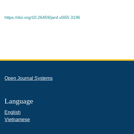
https://doi.org/10.26459/jard.v0i55.3196
Open Journal Systems
Language
English
Vietnamese