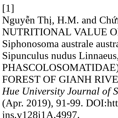
[1]
Nguyễn Thị, H.M. and Chứ
NUTRITIONAL VALUE 
Siphonosoma australe austra
Sipunculus nudus Linnae
PHASCOLOSOMATIDAE)
FOREST OF GIANH RIV
Hue University Journal of 
(Apr. 2019), 91-99. DOI:ht
jns.v128i1A.4997.