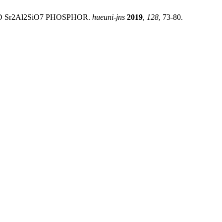
D Sr2Al2SiO7 PHOSPHOR.
hueuni-jns
2019
,
128
, 73-80.