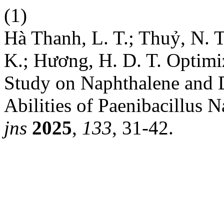
(1)
Hà Thanh, L. T.; Thuỷ, N. T.
K.; Hương, H. D. T. Optimi
Study on Naphthalene and 
Abilities of Paenibacillus
jns
2025
,
133
, 31-42.