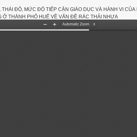
THÁI ĐỘ, MỨC ĐỘ TIẾP CẬN GIÁO DỤC VÀ HÀNH VI CỦA
 Ở THÀNH PHỐ HUẾ VỀ VẤN ĐỀ RÁC THẢI NHỰA