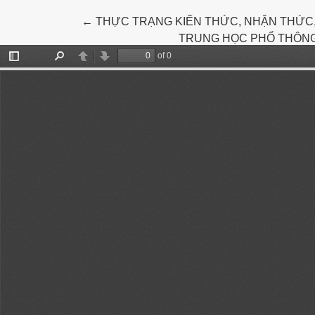
Return to Article Details
←
THỰC TRẠNG KIẾN THỨC, NHẬN THỨC, 
TRUNG HỌC PHỔ THÔNG