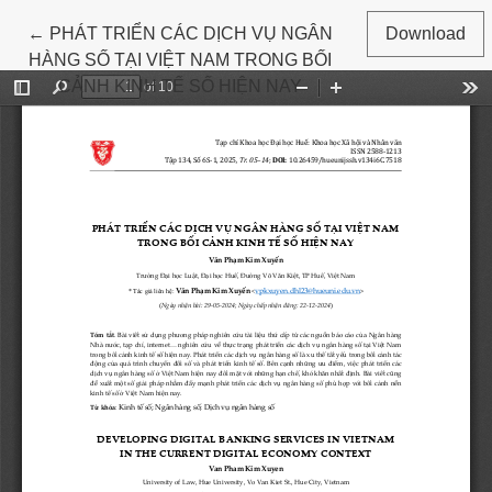
Return to Article Details
←
PHÁT TRIỂN CÁC DỊCH VỤ NGÂN
Download
HÀNG SỐ TẠI VIỆT NAM TRONG BỐI
CẢNH KINH TẾ SỐ HIỆN NAY