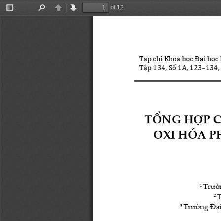
of 12
Toggle
Find
Previous
Next
Sidebar
T
ạ
p chí Khoa h
ọ
c Đ
ạ
i h
ọ
c
T
ậ
p
134, S
ố
1A
, 
1
2
3
–
1
34
,
TỔNG HỢP C
OXI HÓA P
Trườn
1 
T
2 
Trường Đại
3 