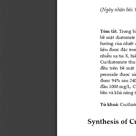
(
Ngày nhận bài: 
Tóm tắt. 
Trong b
bề mặt diatomit
hưởng của nhiệt đ
liệu được đặc trư
nhiễu xạ tia X, h
Cu/diatomite thu
đều trên bề mặt 
peroxide được sử
được 94% sau 240
đầu 1000 mg/L, C
bền và khả năng t
Từ kh
oá
:
Cu/diat
Synthesis of Cu