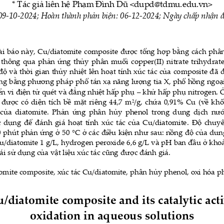
* Tác giả liên hệ 
Ph
ạ
m 
Đ
ình D
ũ
<
dupd@tdmu.edu.vn
>
09
-
1
0
-
202
4
; 
Hoàn thành phản biện: 
0
6
-
1
2
-
202
4
; 
Ngày chấp nhận đ
ài báo này, Cu/diatomite composite được tổng hợp bằng cách phân
e thông qua phản ứng thủy phân muối 
copper(II)  nitrate  trihydrat
ộ và thời gian thủy nhiệt lên hoạt tính xúc tác của co
mposite đã đ
ng bằng phương pháp phổ tán xạ năng lượng tia X, phổ hồng ngoại 
iển vi điện tử quét và đẳng nhiệt hấp phụ 
–
khử hấp phụ nitrogen. Ở
 được có
diện tích bề mặt riêng 44,7
m
/g,
chứa 0,91% Cu (về khố
2
của diatomite
. Phản ứng phân hủy phenol trong dung dịch nướ
 dụng để đánh giá hoạt tính xúc tác của Cu/diatomite. 
Độ chuyể

 phút phản ứng ở 50 
C ở các điều kiện như sau: nồng độ của dun
u/diatomite 1 g/L, hydrogen peroxide 6
,6
g/L và pH ban đầu ở khoả
ái sử dụng của vật liệu xúc tác cũng đư
ợc đánh giá
.
omite
composite, xúc tác Cu/diatomite, phân hủy phenol, oxi hóa p
/diatomite composite and its catalytic acti
oxidation in aqueous solutions