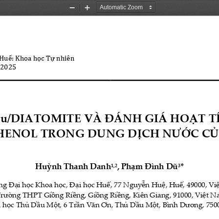
Zoom
Zoom
Out
In
 Hu
ế
: Khoa h
ọ
c T
ự
nhiên
 
2025
u/DIATOMITE VÀ ĐÁNH GIÁ HOẠT TÍ
HENOL TRONG DUNG DỊCH NƯỚC CỦA
Huỳnh Thanh Danh
,
Phạm
Đình Dũ
*
1
,
2
3
g Đại học Khoa học, Đại học Huế, 77 Nguyễn Huệ, Huế, 49000, V
rường THPT Giồng Riềng, Giồng Riềng, Kiên Giang, 91000, Việt 
 học 
Thủ Dầu Một, 6 Trần Văn Ơn, Thủ Dầu Một, Bình Dương, 750