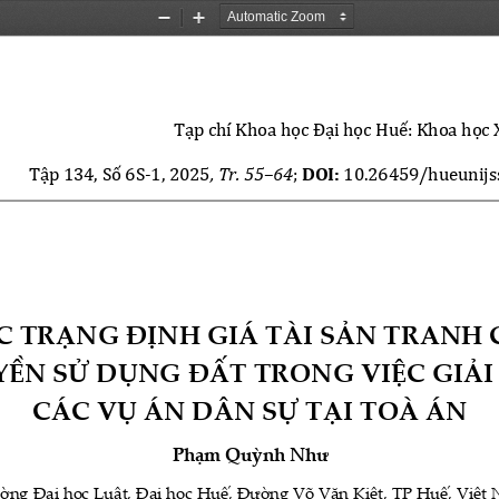
Zoom
Zoom
Out
In
Tạp chí Khoa học Đại học Huế: Khoa học 
Tập 134, Số 6S-1, 2025
, Tr. 55–64
; 
DOI:
 10.26459/hueunijs
 TRẠNG ĐỊNH GIÁ TÀI SẢN TRANH C
YỀN SỬ DỤNG ĐẤT TRONG VIỆC GIẢI 
CÁC VỤ ÁN DÂN SỰ TẠI TOÀ ÁN 
Phạm Quỳnh Như
ờng Đại học Luật, Đại học Huế, Đường Võ Văn Kiệt, TP Huế, Việt 