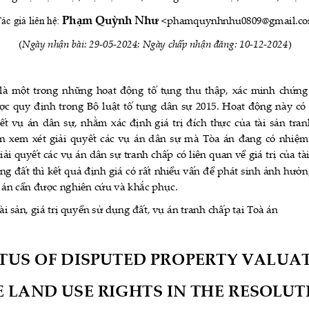
ác giả liên hệ: 
Phạm Quỳnh Như
 <phamquynhnhu0809@gmail.co
(
Ngày nhận bài: 29-05-2024; Ngày chấp nhận đăng: 10-12-2024
) 
là một trong những hoạt động tố tụng thu thập, xác minh chứng 
ợc quy định trong Bộ luật tố tụng dân sự 2015. Hoạt động này có 
yết vụ án dân sự, nhằm xác định giá trị đích thực của tài sản tra
n xem xét giải quyết các vụ án dân sự mà Tòa án đang có nhiệm 
giải quyết các vụ án dân sự tranh chấp có liên quan về giá trị của tà
ng đất thì kết quả định giá có rất nhiều vấn đề phát sinh ảnh hưởng
à án cần được nghiên cứu và khắc phục. 
tài sản, giá trị quyền sử dụng đất, vụ án tranh chấp tại Toà án  
TUS OF DISPUTED PROPERTY VALUAT
 LAND USE RIGHTS IN THE RESOLUT