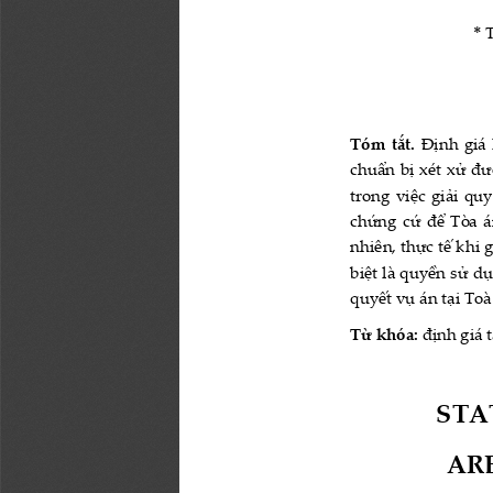
* T
Tóm tắt. 
Định giá 
chuẩn bị xét xử đư
trong việc giải qu
chứng cứ để Tòa á
nhiên, thực tế khi 
biệt là quyền sử dụ
quyết vụ án tại To
Từ khóa:
 định giá 
STA
ARE