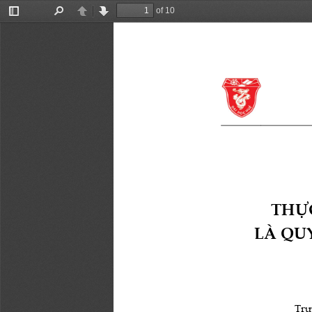
of 10
Toggle
Find
Previous
Next
Sidebar
THỰC
LÀ QU
Trư