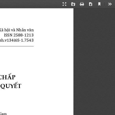
Current
Presentation
Open
Print
Download
Too
View
Mode
Xã hội và Nhân văn
ISSN 2588-1213
sh.v134i6S-1.7543
HẤP  
QUYẾT  
Nam 