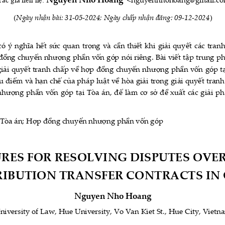
Nguyễn Nho Hoàng 
 <nguyennhohoang@gmail.c
(
Ngày nhận bài: 31-05-2024; Ngày chấp nhận đăng: 09-12-2024
) 
có ý nghĩa hết sức quan trọng và cần thiết khi giải quyết các tran
đồng chuyển nhượng phần vốn góp nói riêng. Bài viết
tập trung phâ
 giải quyết tranh chấp về hợp đồng chuyển nhượng phần vốn góp tại
 điểm và hạn chế của pháp luật về hòa giải trong giải quyết tranh
ượng phần vốn góp tại Tòa án, để làm cơ sở đề xuất các giải ph
; Tòa án; Hợp đồng chuyển nhượng phần vốn góp  
RES FOR RESOLVING DISPUTES OVER
IBUTION TRANSFER CONTRACTS IN 
Nguyen Nho Hoang 
niversity of Law, Hue University, Vo Van Kiet St., Hue City, Vietn