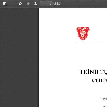
of 12
Toggle
Find
Previous
Next
Sidebar
TRÌNH T
CHUY
Trư
* 