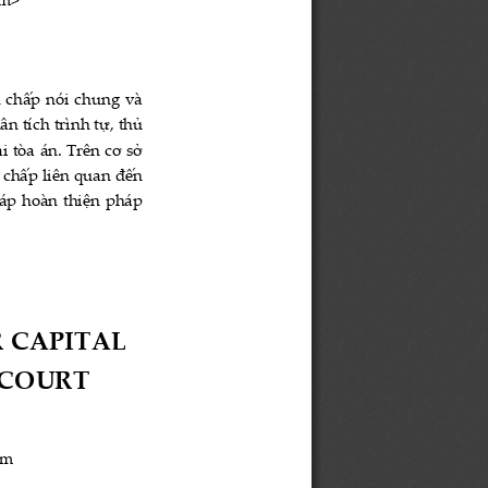
om>
h chấp nói chung và 
n tích trình tự, thủ 
 tòa án. Trên cơ sở 
 chấp liên quan đến 
áp hoàn thiện pháp 
 CAPITAL 
COURT 
am 