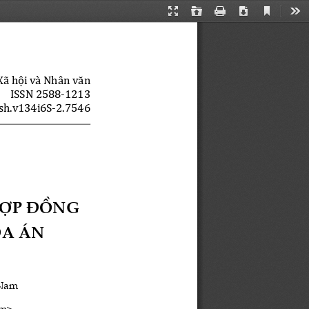
Current
Presentation
Open
Print
Download
Too
View
Mode
Xã hội và Nhân văn
ISSN 2588-1213
sh.v134i6S-2.7546
HỢP ĐỒNG 
A ÁN 
Nam 