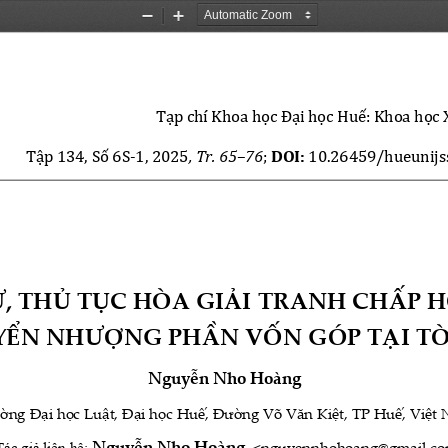
Zoom
Zoom
Out
In
Tạp chí Khoa học Đại học Huế: Khoa học 
Tập 134, Số 6S-1, 2025
, Tr. 65–76
; 
DOI:
 10.26459/hueunijs
Ự, THỦ TỤC HÒA GIẢI TRANH CHẤP 
ỂN NHƯỢNG PHẦN VỐN GÓP TẠI TÒ
Nguyễn Nho Hoàng 
ờng Đại học Luật, Đại học Huế, Đường Võ Văn Kiệt, TP Huế, Việt 
Tác giả liên hệ: 