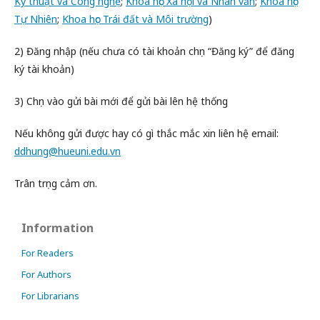
Kỹ thuật và Công nghệ
;
Khoa học Xã hội và Nhân văn
;
Khoa học
Tự Nhiên
;
Khoa học Trái đất và Môi trường
)
2) Đăng nhập (nếu chưa có tài khoản chọn “Đăng ký” để đăng
ký tài khoản)
3) Chọn vào gửi bài mới để gửi bài lên hệ thống
Nếu không gửi được hay có gì thắc mắc xin liên hệ email:
ddhung@hueuni.edu.vn
Trân trọng cảm ơn.
Information
For Readers
For Authors
For Librarians