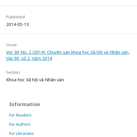
Published
2014-05-13
Issue
Vol. 90 No. 2 (2014): Chuyên san khoa học Xã hội và Nhân văn,
tập 90, số 2, năm 2014
Section
Khoa học Xã hội và Nhân văn
Information
For Readers
For Authors
For Librarians