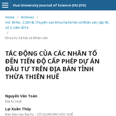
Hue University Journal of Science (HU JOS)
Home
/
Archives
/
Vol. 90 No. 2 (2014): Chuyên san khoa học Xã hội và Nhân văn, tập 90,
số 2, năm 2014
/
Khoa học Xã hội và Nhân văn
TÁC ĐỘNG CỦA CÁC NHÂN TỐ
ĐẾN TIẾN ĐỘ CẤP PHÉP DỰ ÁN
ĐẦU TƯ TRÊN ĐỊA BÀN TỈNH
THỪA THIÊN HUẾ
Nguyễn Văn Toàn
Đại học Huế
Lại Xuân Thủy
Ban Đào tạo Đại học - CƠ QUAN ĐẠI HỌC HUẾ