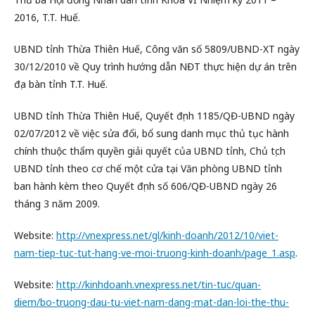
2016, T.T. Huế.
UBND tỉnh Thừa Thiên Huế, Công văn số 5809/UBND-XT ngày
30/12/2010 về Quy trình hướng dẫn NĐT thực hiện dự án trên
địa bàn tỉnh T.T. Huế.
UBND tỉnh Thừa Thiên Huế, Quyết định 1185/QĐ-UBND ngày
02/07/2012 về việc sửa đổi, bổ sung danh mục thủ tục hành
chính thuộc thẩm quyền giải quyết của UBND tỉnh, Chủ tịch
UBND tỉnh theo cơ chế một cửa tại Văn phòng UBND tỉnh
ban hành kèm theo Quyết định số 606/QĐ-UBND ngày 26
tháng 3 năm 2009.
Website:
http://vnexpress.net/gl/kinh-doanh/2012/10/viet-
nam-tiep-tuc-tut-hang-ve-moi-truong-kinh-doanh/page_1.asp
.
Website:
http://kinhdoanh.vnexpress.net/tin-tuc/quan-
diem/bo-truong-dau-tu-viet-nam-dang-mat-dan-loi-the-thu-