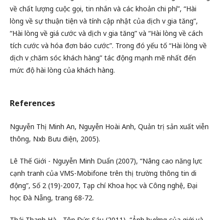
về chất lượng cuộc gọi, tin nhắn và các khoản chi phí”, “Hài
lòng về sự thuận tiện và tính cập nhật của dịch vụ gia tăng”,
“Hài lòng về giá cước và dịch vụ gia tăng” và “Hài lòng về cách
tích cước và hóa đơn báo cước”. Trong đó yếu tố “Hài lòng về
dịch vụ chăm sóc khách hàng” tác động mạnh mẽ nhất đến
mức độ hài lòng của khách hàng.
References
Nguyễn Thị Minh An, Nguyễn Hoài Anh, Quản trị sản xuất viễn
thông, Nxb Bưu điện, 2005).
Lê Thế Giới - Nguyễn Minh Duẩn (2007), “Nâng cao năng lực
cạnh tranh của VMS-Mobifone trên thị trường thông tin di
động”, Số 2 (19)-2007, Tạp chí Khoa học và Công nghệ, Đại
học Đà Nẵng, trang 68-72.
Thái Thanh Hà - Tôn Đức Sáu (2011), “Ảnh hưởng của giới và