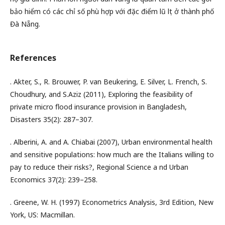
bảo hiểm có các chỉ số phù hợp với đặc điểm lũ lụt ở thành phố
Đà Nẵng.
References
. Akter, S., R. Brouwer, P. van Beukering, E. Silver, L. French, S.
Choudhury, and S.Aziz (2011), Exploring the feasibility of
private micro ﬂood insurance provision in Bangladesh,
Disasters 35(2): 287–307.
. Alberini, A. and A. Chiabai (2007), Urban environmental health
and sensitive populations: how much are the Italians willing to
pay to reduce their risks?, Regional Science a nd Urban
Economics 37(2): 239–258.
. Greene, W. H. (1997) Econometrics Analysis, 3rd Edition, New
York, US: Macmillan.