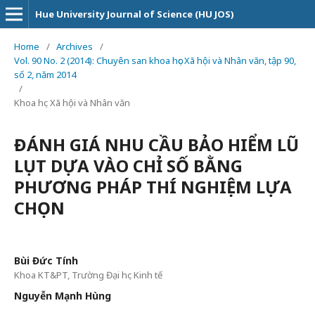
Hue University Journal of Science (HU JOS)
Home
/
Archives
/
Vol. 90 No. 2 (2014): Chuyên san khoa học Xã hội và Nhân văn, tập 90,
số 2, năm 2014
/
Khoa học Xã hội và Nhân văn
ĐÁNH GIÁ NHU CẦU BẢO HIỂM LŨ
LỤT DỰA VÀO CHỈ SỐ BẰNG
PHƯƠNG PHÁP THÍ NGHIỆM LỰA
CHỌN
Bùi Đức Tính
Khoa KT&PT, Trường Đại học Kinh tế
Nguyễn Mạnh Hùng