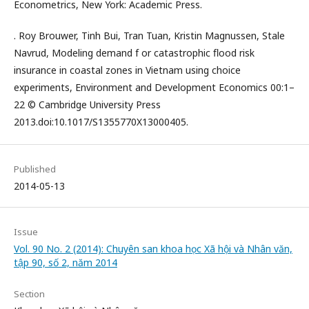
Econometrics, New York: Academic Press.
. Roy Brouwer, Tinh Bui, Tran Tuan, Kristin Magnussen, Stale
Navrud, Modeling demand f or catastrophic ﬂood risk
insurance in coastal zones in Vietnam using choice
experiments, Environment and Development Economics 00:1–
22 © Cambridge University Press
2013.doi:10.1017/S1355770X13000405.
Published
2014-05-13
Issue
Vol. 90 No. 2 (2014): Chuyên san khoa học Xã hội và Nhân văn,
tập 90, số 2, năm 2014
Section