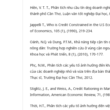
Hiền, V. T. T., Phân tích nhu cầu tín dụng doanh ng
thành phố Cần Thơ, Luận văn tốt nghiệp Đại học, 
Jappelli T., Who is Credit Constrained in the U.S 
of Economics, 105 (1), (1990), 219-234.
Oánh, N.Q. và Dung, P.T.M., Khả năng tiếp cận tín 
nông dân: Trường hợp nghiên cứu ở vùng cận ngoạ
Khoa học và Phát triển, 8 (1), (2010), 170-177.
Phục, N.M., Phân tích các yếu tố ảnh hưởng đến k
của các doanh nghiệp nhỏ và vừa trên địa bàn th
Thạc sĩ, Trường Đại học Cần Thơ, 2012.
Stiglitz, J. E., and Weiss, A., Credit Rationing in M
Information, American Economic Review, 71, (198
Thời, H.T., Phân tích các yếu tố ảnh hưởng đến việc