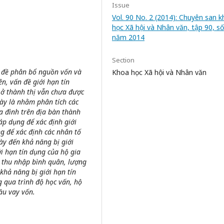
Issue
Vol. 90 No. 2 (2014): Chuyên san 
học Xã hội và Nhân văn, tập 90, số
năm 2014
Section
n đề phân bổ nguồn vốn và
Khoa học Xã hội và Nhân văn
ên, vấn đề giới hạn tín
g ở thành thị vẫn chưa được
này là nhằm phân tích các
a đình trên địa bàn thành
áp dụng để xác định giới
g để xác định các nhân tố
ày đến khả năng bị giới
ới hạn tín dụng của hộ gia
, thu nhập bình quân, lượng
 khả năng bị giới hạn tín
g qua trình độ học vấn, hộ
ầu vay vốn.