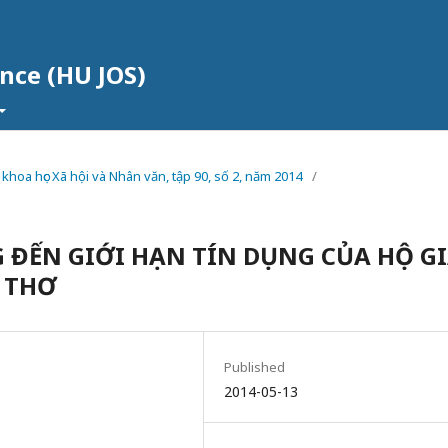
ence (HU JOS)
 khoa học Xã hội và Nhân văn, tập 90, số 2, năm 2014
/
ĐẾN GIỚI HẠN TÍN DỤNG CỦA HỘ G
 THƠ
Published
2014-05-13