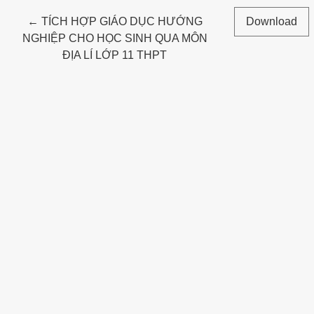
Return to Article Details
←
TÍCH HỢP GIÁO DỤC HƯỚNG
Download
NGHIỆP CHO HỌC SINH QUA MÔN
ĐỊA LÍ LỚP 11 THPT