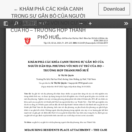
Return to Article Details
←
KHÁM PHÁ CÁC KHÍA CẠNH
Download
TRONG SỰ GẮN BÓ CỦA NGƯỜI
DÂN ĐỊA PHƯƠNG VỚI NƠI CƯ TRÚ
CỦA HỌ – TRƯỜNG HỢP THÀNH
PHỐ HUẾ