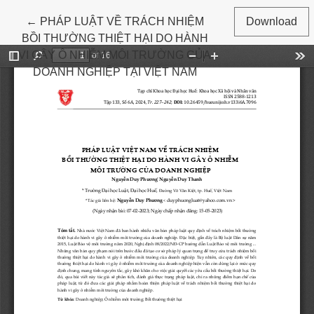
Return to Article Details
←
PHÁP LUẬT VỀ TRÁCH NHIỆM
Download
BỒI THƯỜNG THIỆT HẠI DO HÀNH
VI GÂY Ô NHIỄM MÔI TRƯỜNG CỦA
DOANH NGHIỆP TẠI VIỆT NAM