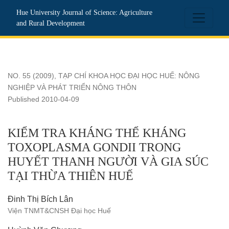
KIỂM TRA KHÁNG THỂ KHÁNG TOXOPLASMA GONDII TR
Hue University Journal of Science: Agriculture
and Rural Development
NO. 55 (2009)
,
TẠP CHÍ KHOA HỌC ĐẠI HỌC HUẾ: NÔNG
NGHIỆP VÀ PHÁT TRIỂN NÔNG THÔN
Published 2010-04-09
KIỂM TRA KHÁNG THỂ KHÁNG
TOXOPLASMA GONDII TRONG
HUYẾT THANH NGƯỜI VÀ GIA SÚC
TẠI THỪA THIÊN HUẾ
Đinh Thị Bích Lân
Viện TNMT&CNSH Đại học Huế