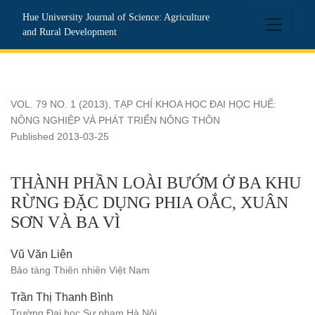
THÀNH PHẦN LOÀI BƯỚM Ở BA KHU RỪNG ĐẶC DỤNG P
Hue University Journal of Science: Agriculture
and Rural Development
VOL. 79 NO. 1 (2013)
,
TẠP CHÍ KHOA HỌC ĐẠI HỌC HUẾ:
NÔNG NGHIỆP VÀ PHÁT TRIỂN NÔNG THÔN
Published 2013-03-25
THÀNH PHẦN LOÀI BƯỚM Ở BA KHU
RỪNG ĐẶC DỤNG PHIA OẮC, XUÂN
SƠN VÀ BA VÌ
Vũ Văn Liên
Bảo tàng Thiên nhiên Việt Nam
Trần Thị Thanh Bình
Trường Đại học Sư phạm Hà Nội