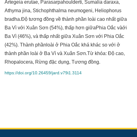
Artegeia erutae, Parasarpahoulderti, Sumalia daraxa,
Athyma jina, Stichophthalma neumogeni, Heliophorus
bradha.Độ tương đồng về thành phần loài cao nhất giữa
Ba Vì với Xuân Sơn (54%), thấp hơn giữaPhia Oắc vàới
Ba Vì (46%), và thấp nhất giữa Xuân Sơn với Phia Oắc
(42%). Thành phầnloài ở Phia Oắc khá khác so với ở
thành phần loài ở Ba Vì và Xuân Sơn.Từ khóa: Độ cao,
Rhopalocera, Rừng đặc dụng, Tương đồng.
https://doi.org/10.26459/jard.v79i1.3114