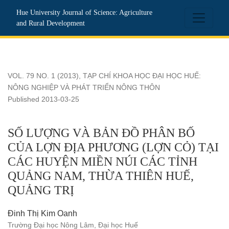
SỐ LƯỢNG VÀ BẢN ĐỒ PHÂN BỐ CỦA LỢN ĐỊA PHƯƠNG 
Hue University Journal of Science: Agriculture
and Rural Development
VOL. 79 NO. 1 (2013)
,
TẠP CHÍ KHOA HỌC ĐẠI HỌC HUẾ:
NÔNG NGHIỆP VÀ PHÁT TRIỂN NÔNG THÔN
Published 2013-03-25
SỐ LƯỢNG VÀ BẢN ĐỒ PHÂN BỐ
CỦA LỢN ĐỊA PHƯƠNG (LỢN CỎ) TẠI
CÁC HUYỆN MIỀN NÚI CÁC TỈNH
QUẢNG NAM, THỪA THIÊN HUẾ,
QUẢNG TRỊ
Đinh Thị Kim Oanh
Trường Đại học Nông Lâm, Đại học Huế