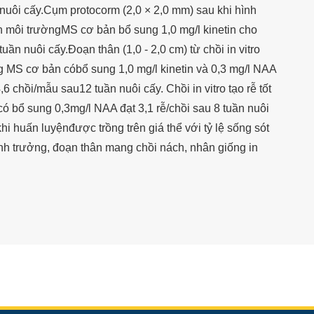
nuôi cấy.Cụm protocorm (2,0 × 2,0 mm) sau khi hình
n môi trườngMS cơ bản bổ sung 1,0 mg/l kinetin cho
uần nuôi cấy.Đoạn thân (1,0 - 2,0 cm) từ chồi in vitro
ng MS cơ bản cóbổ sung 1,0 mg/l kinetin và 0,3 mg/l NAA
,6 chồi/mẫu sau12 tuần nuôi cấy. Chồi in vitro tạo rễ tốt
ó bổ sung 0,3mg/l NAA đạt 3,1 rễ/chồi sau 8 tuần nuôi
khi huấn luyệnđược trồng trên giá thể với tỷ lệ sống sót
nh trưởng, đoạn thân mang chồi nách, nhân giống in