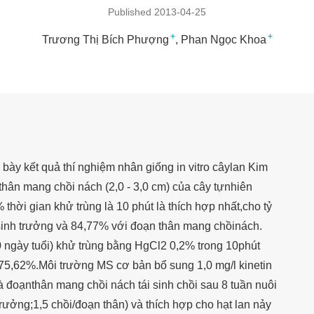
Published 2013-04-25
+
+
Trương Thị Bích Phượng
Phan Ngọc Khoa
h bày kết quả thí nghiệm nhân giống in vitro câylan Kim
thân mang chồi nách (2,0 - 3,0 cm) của cây tựnhiên
hời gian khử trùng là 10 phút là thích hợp nhất,cho tỷ
sinh trưởng và 84,77% với đoạn thân mang chồinách.
0 ngày tuổi) khử trùng bằng HgCl2 0,2% trong 10phút
 75,62%.Môi trường MS cơ bản bổ sung 1,0 mg/l kinetin
à đoạnthân mang chồi nách tái sinh chồi sau 8 tuần nuôi
trưởng;1,5 chồi/đoạn thân) và thích hợp cho hạt lan nảy