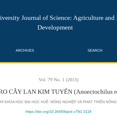
oectochilus roxburghii (Wall.) Lindl)
versity Journal of Science: Agriculture and
Development
ARCHIVES
SEARCH
Vol. 79 No. 1 (2013)
 CÂY LAN KIM TUYẾN (Anoectochilus roxbu
CHÍ KHOA HỌC ĐẠI HỌC HUẾ: NÔNG NGHIỆP VÀ PHÁT TRIỂN NÔN
https://doi.org/10.26459/jard.v79i1.3118