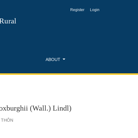
Register
Login
 Rural
ABOUT
rghii (Wall.) Lindl)
G THÔN