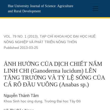
ẢNH HƯỞNG CỦA DỊCH CHIẾT NẤM LINH CHI (Ganoderm
Hue University Journal of Science: Agriculture
and Rural Development
VOL. 79 NO. 1 (2013)
,
TẠP CHÍ KHOA HỌC ĐẠI HỌC HUẾ:
NÔNG NGHIỆP VÀ PHÁT TRIỂN NÔNG THÔN
Published 2013-03-25
ẢNH HƯỞNG CỦA DỊCH CHIẾT NẤM
LINH CHI (Ganoderma lucidum) LÊN
TĂNG TRƯỞNG VÀ TỶ LỆ SỐNG CỦA
CÁ RÔ ĐẦU VUÔNG (Anabas sp.)
Nguyễn Thành Tâm
Khoa Sinh học ứng dụng, Trường Đại học Tây Đô