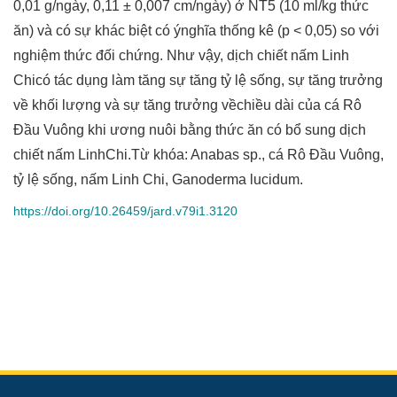
0,01 g/ngày, 0,11 ± 0,007 cm/ngày) ở NT5 (10 ml/kg thức
ăn) và có sự khác biệt có ýnghĩa thống kê (p < 0,05) so với
nghiệm thức đối chứng. Như vậy, dịch chiết nấm Linh
Chicó tác dụng làm tăng sự tăng tỷ lệ sống, sự tăng trưởng
về khối lượng và sự tăng trưởng vềchiều dài của cá Rô
Đầu Vuông khi ương nuôi bằng thức ăn có bổ sung dịch
chiết nấm LinhChi.Từ khóa: Anabas sp., cá Rô Đầu Vuông,
tỷ lệ sống, nấm Linh Chi, Ganoderma lucidum.
https://doi.org/10.26459/jard.v79i1.3120