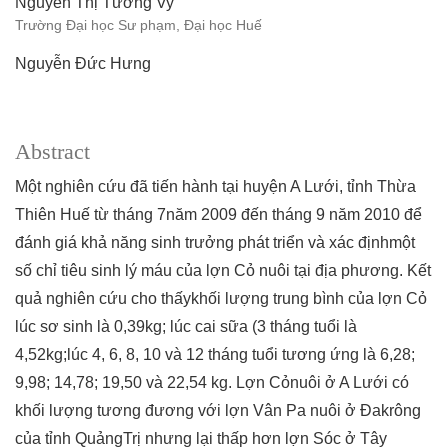
Nguyễn Thị Tường Vy
Trường Đại học Sư phạm, Đại học Huế
Nguyễn Đức Hưng
Abstract
Một nghiên cứu đã tiến hành tại huyện A Lưới, tỉnh Thừa
Thiên Huế từ tháng 7năm 2009 đến tháng 9 năm 2010 để
đánh giá khả năng sinh trưởng phát triển và xác địnhmột
số chỉ tiêu sinh lý máu của lợn Cỏ nuôi tại địa phương. Kết
quả nghiên cứu cho thấykhối lượng trung bình của lợn Cỏ
lúc sơ sinh là 0,39kg; lúc cai sữa (3 tháng tuổi là
4,52kg;lúc 4, 6, 8, 10 và 12 tháng tuổi tương ứng là 6,28;
9,98; 14,78; 19,50 và 22,54 kg. Lợn Cỏnuôi ở A Lưới có
khối lượng tương đương với lợn Vân Pa nuôi ở Đakrông
của tỉnh QuảngTrị nhưng lại thấp hơn lợn Sóc ở Tây