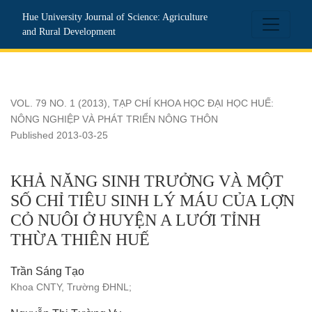
KHẢ NĂNG SINH TRƯỞNG VÀ MỘT SỐ CHỈ TIÊU SINH L
Hue University Journal of Science: Agriculture
and Rural Development
VOL. 79 NO. 1 (2013)
,
TẠP CHÍ KHOA HỌC ĐẠI HỌC HUẾ:
NÔNG NGHIỆP VÀ PHÁT TRIỂN NÔNG THÔN
Published 2013-03-25
KHẢ NĂNG SINH TRƯỞNG VÀ MỘT
SỐ CHỈ TIÊU SINH LÝ MÁU CỦA LỢN
CỎ NUÔI Ở HUYỆN A LƯỚI TỈNH
THỪA THIÊN HUẾ
Trần Sáng Tạo
Khoa CNTY, Trường ĐHNL;