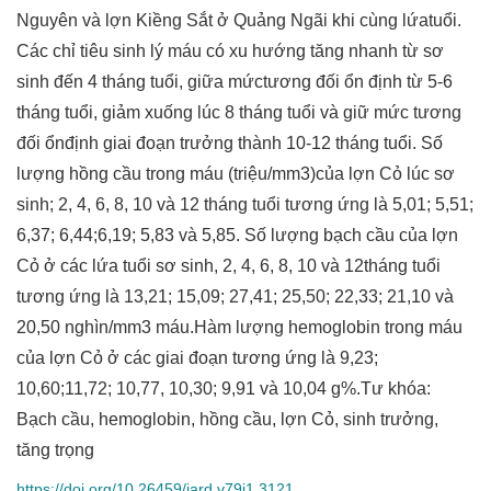
Nguyên và lợn Kiềng Sắt ở Quảng Ngãi khi cùng lứatuổi.
Các chỉ tiêu sinh lý máu có xu hướng tăng nhanh từ sơ
sinh đến 4 tháng tuổi, giữa mứctương đối ổn định từ 5-6
tháng tuổi, giảm xuống lúc 8 tháng tuổi và giữ mức tương
đối ổnđịnh giai đoạn trưởng thành 10-12 tháng tuổi. Số
lượng hồng cầu trong máu (triệu/mm3)của lợn Cỏ lúc sơ
sinh; 2, 4, 6, 8, 10 và 12 tháng tuổi tương ứng là 5,01; 5,51;
6,37; 6,44;6,19; 5,83 và 5,85. Số lượng bạch cầu của lợn
Cỏ ở các lứa tuổi sơ sinh, 2, 4, 6, 8, 10 và 12tháng tuổi
tương ứng là 13,21; 15,09; 27,41; 25,50; 22,33; 21,10 và
20,50 nghìn/mm3 máu.Hàm lượng hemoglobin trong máu
của lợn Cỏ ở các giai đoạn tương ứng là 9,23;
10,60;11,72; 10,77, 10,30; 9,91 và 10,04 g%.Tư khóa:
Bạch cầu, hemoglobin, hồng cầu, lợn Cỏ, sinh trưởng,
tăng trọng
https://doi.org/10.26459/jard.v79i1.3121