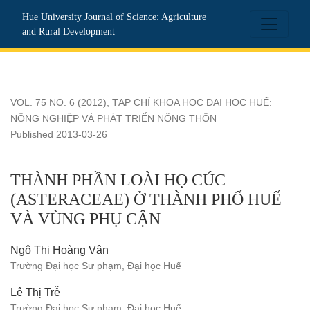
THÀNH PHẦN LOÀI HỌ CÚC (ASTERACEAE) Ở THÀNH 
Hue University Journal of Science: Agriculture
and Rural Development
VOL. 75 NO. 6 (2012)
,
TẠP CHÍ KHOA HỌC ĐẠI HỌC HUẾ:
NÔNG NGHIỆP VÀ PHÁT TRIỂN NÔNG THÔN
Published 2013-03-26
THÀNH PHẦN LOÀI HỌ CÚC
(ASTERACEAE) Ở THÀNH PHỐ HUẾ
VÀ VÙNG PHỤ CẬN
Ngô Thị Hoàng Vân
Trường Đại học Sư phạm, Đại học Huế
Lê Thị Trễ
Trường Đại học Sư phạm, Đại học Huế