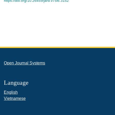
https://doi.org/10.26459/jard.v75i6.3152
Open Journal Systems
Language
English
Vietnamese