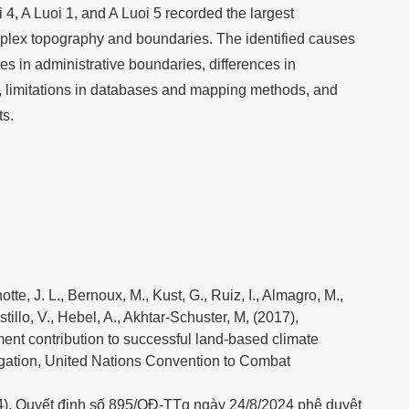
4, A Luoi 1, and A Luoi 5 recorded the largest
mplex topography and boundaries. The identified causes
es in administrative boundaries, differences in
g, limitations in databases and mapping methods, and
ts.
otte, J. L., Bernoux, M., Kust, G., Ruiz, I., Almagro, M.,
astillo, V., Hebel, A., Akhtar-Schuster, M, (2017),
t contribution to successful land-based climate
gation, United Nations Convention to Combat
), Quyết định số 895/QĐ-TTg ngày 24/8/2024 phê duyệt