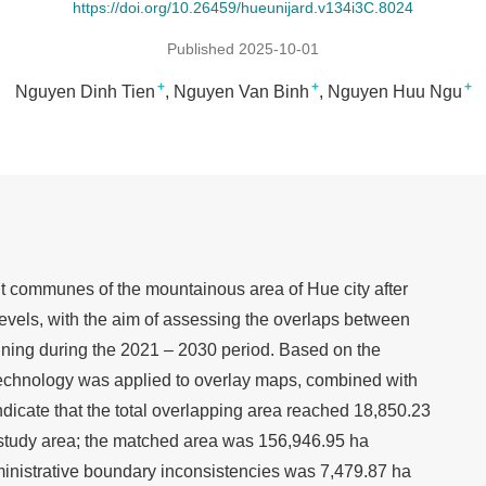
https://doi.org/10.26459/hueunijard.v134i3C.8024
Published 2025-10-01
+
+
+
Nguyen Dinh Tien
Nguyen Van Binh
Nguyen Huu Ngu
t communes of the mountainous area of Hue city after
levels, with the aim of assessing the overlaps between
nning during the 2021 – 2030 period. Based on the
 technology was applied to overlay maps, combined with
indicate that the total overlapping area reached 18,850.23
 study area; the matched area was 156,946.95 ha
ministrative boundary inconsistencies was 7,479.87 ha