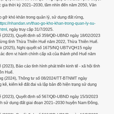
 gia thời kỳ 2021–2030, tầm nhìn đến năm 2050, Văn
gỡ khó khăn trong quản lý, sử dụng đất rừng,
ttps://nhandan.vn/thao-go-kho-khan-trong-quan-ly-su-
html
, ngày truy cập 31/7/2025.
 (2023), Quyết định số 359/QĐ‑UBND ngày 18/02/2023
g rừng tỉnh Thừa Thiên Huế năm 2022, Thừa Thiên Huế.
i (2025), Nghị quyết số 1675/NQ UBTVQH15 ngày
 các đơn vị hành chính cấp xã của thành phố Huế năm
023), Báo cáo tình hình phát triển kinh tế - xã hội tỉnh
ên Huế.
ng (2024), Thông tư số 08/2024/TT-BTNMT ngày
 kê, kiểm kê đất đai và lập bản đồ hiện trạng sử dụng
 (2023), Quyết định số 567/QĐ-UBND ngày 15/3/2023
ch sử dụng đất giai đoạn 2021–2030 huyện Nam Đông,