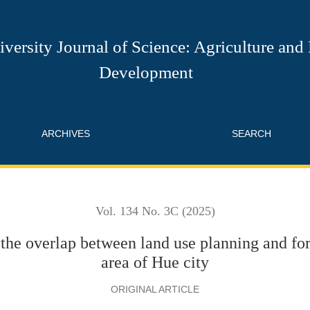
tween land use planning and forest planning in the mountainous
versity Journal of Science: Agriculture and
Development
ARCHIVES
SEARCH
Vol. 134 No. 3C (2025)
 the overlap between land use planning and fo
area of Hue city
ORIGINAL ARTICLE