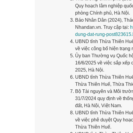
Quy hoạch lâm nghiệp quốc
phòng Chính phủ, Hà Nội.
Báo Nhân Dân (2024), Tháo 
Nhandan.vn. Truy cập tại:
h
dung-dat-rung-post823615.
UBND tỉnh Thừa Thiên Huế
về việc công bố hiện trạn
Ủy ban Thường vụ Quốc hộ
16/6/2025 về việc sắp xếp
2025, Hà Nội.
UBND tỉnh Thừa Thiên Huế (2
Thừa Thiên Huế, Thừa Thi
Bộ Tài nguyên và Môi trườ
31/7/2024 quy định về thống
đất, Hà Nội, Việt Nam.
UBND tỉnh Thừa Thiên Huế
về việc phê duyệt Quy hoạ
Thừa Thiên Huế.