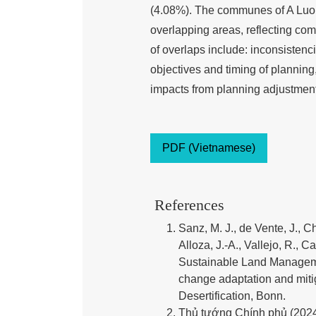
(4.08%). The communes of A Luoi 
overlapping areas, reflecting co
of overlaps include: inconsistenci
objectives and timing of plannin
impacts from planning adjustmen
PDF (Vietnamese)
References
Sanz, M. J., de Vente, J., Ch
Alloza, J.-A., Vallejo, R., C
Sustainable Land Managemen
change adaptation and miti
Desertification, Bonn.
Thủ tướng Chính phủ (2024