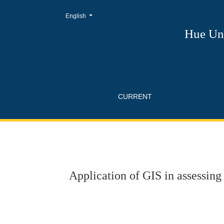
Change the language. The current language is:
English
Application of GIS in assessing the overlap be
Hue Uni
CURRENT
Application of GIS in assessing