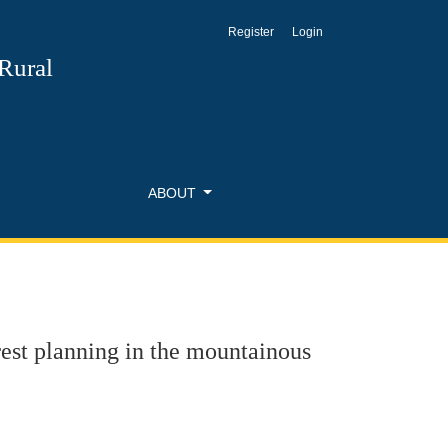
Register
Login
 area of Hue city
 Rural
ABOUT
rest planning in the mountainous