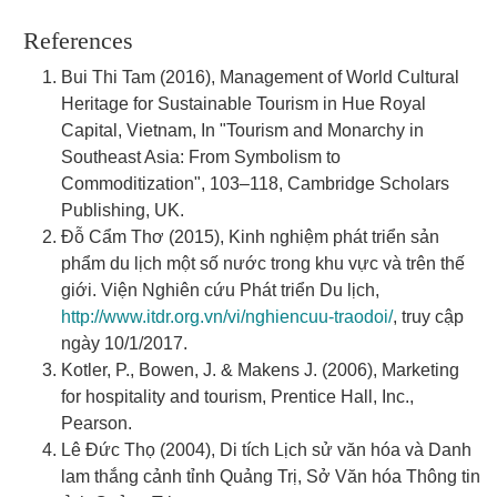
References
Bui Thi Tam (2016), Management of World Cultural
Heritage for Sustainable Tourism in Hue Royal
Capital, Vietnam, In "Tourism and Monarchy in
Southeast Asia: From Symbolism to
Commoditization", 103–118, Cambridge Scholars
Publishing, UK.
Đỗ Cẩm Thơ (2015), Kinh nghiệm phát triển sản
phẩm du lịch một số nước trong khu vực và trên thế
giới. Viện Nghiên cứu Phát triển Du lịch,
http://www.itdr.org.vn/vi/nghiencuu-traodoi/
, truy cập
ngày 10/1/2017.
Kotler, P., Bowen, J. & Makens J. (2006), Marketing
for hospitality and tourism, Prentice Hall, Inc.,
Pearson.
Lê Đức Thọ (2004), Di tích Lịch sử văn hóa và Danh
lam thắng cảnh tỉnh Quảng Trị, Sở Văn hóa Thông tin