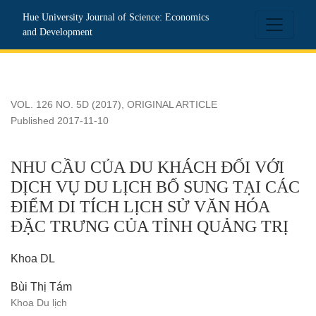
NHU CẦU CỦA DU KHÁCH ĐỐI VỚI DỊCH VỤ DU LỊCH 
Hue University Journal of Science: Economics
and Development
VOL. 126 NO. 5D (2017)
,
ORIGINAL ARTICLE
Published 2017-11-10
NHU CẦU CỦA DU KHÁCH ĐỐI VỚI
DỊCH VỤ DU LỊCH BỔ SUNG TẠI CÁC
ĐIỂM DI TÍCH LỊCH SỬ VĂN HÓA
ĐẶC TRƯNG CỦA TỈNH QUẢNG TRỊ
Khoa DL
Bùi Thị Tám
Khoa Du lịch