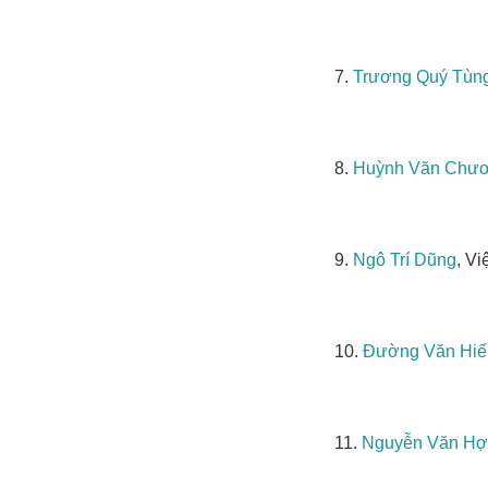
7.
Trương Quý Tùn
8.
Huỳnh Văn Chư
9.
Ngô Trí Dũng
, V
10.
Đường Văn Hiế
11.
Nguyễn Văn H