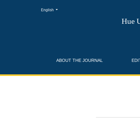
Change the language. The current language is:
English
Editorial Team
Hue U
ABOUT THE JOURNAL
EDI