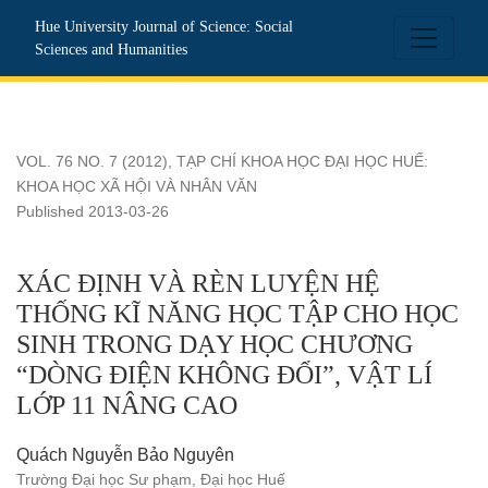
XÁC ĐỊNH VÀ RÈN LUYỆN HỆ THỐNG KĨ NĂNG HỌC TẬP
Hue University Journal of Science: Social
Sciences and Humanities
VOL. 76 NO. 7 (2012)
,
TẠP CHÍ KHOA HỌC ĐẠI HỌC HUẾ:
KHOA HỌC XÃ HỘI VÀ NHÂN VĂN
Published 2013-03-26
XÁC ĐỊNH VÀ RÈN LUYỆN HỆ
THỐNG KĨ NĂNG HỌC TẬP CHO HỌC
SINH TRONG DẠY HỌC CHƯƠNG
“DÒNG ĐIỆN KHÔNG ĐỔI”, VẬT LÍ
LỚP 11 NÂNG CAO
Quách Nguyễn Bảo Nguyên
Trường Đại học Sư phạm, Đại học Huế