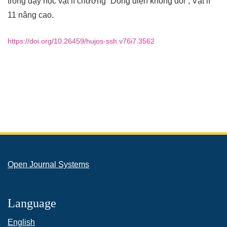
trong dạy học vật lí chương “Dòng điện không đổi”, Vật lí
11 nâng cao.
https://doi.org/10.26459/hujos-ssh.v76i7.3562
Open Journal Systems
Language
English