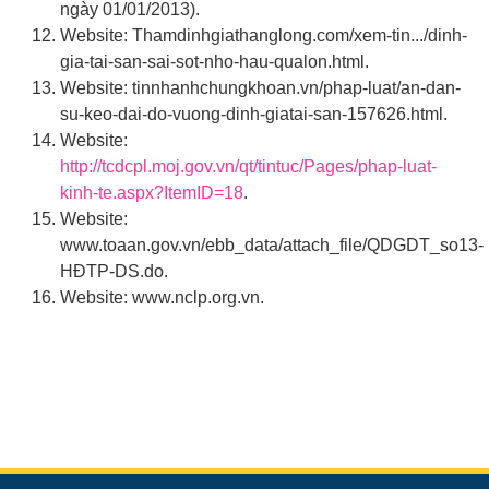
ngày 01/01/2013).
Website: Thamdinhgiathanglong.com/xem-tin.../dinh-
gia-tai-san-sai-sot-nho-hau-qualon.html.
Website: tinnhanhchungkhoan.vn/phap-luat/an-dan-
su-keo-dai-do-vuong-dinh-giatai-san-157626.html.
Website:
http://tcdcpl.moj.gov.vn/qt/tintuc/Pages/phap-luat-
kinh-te.aspx?ItemID=18
.
Website:
www.toaan.gov.vn/ebb_data/attach_file/QDGDT_so13-
HĐTP-DS.do.
Website: www.nclp.org.vn.