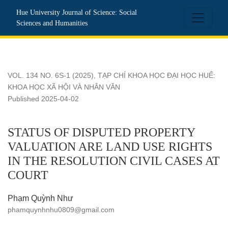
STATUS OF DISPUTED PROPERTY VALUATION ARE LAN
Hue University Journal of Science: Social
Sciences and Humanities
VOL. 134 NO. 6S-1 (2025)
,
TẠP CHÍ KHOA HỌC ĐẠI HỌC HUẾ:
KHOA HỌC XÃ HỘI VÀ NHÂN VĂN
Published 2025-04-02
STATUS OF DISPUTED PROPERTY
VALUATION ARE LAND USE RIGHTS
IN THE RESOLUTION CIVIL CASES AT
COURT
Phạm Quỳnh Như
phamquynhnhu0809@gmail.com