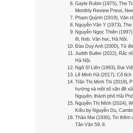
Gayle Rubin (1975), The Tra
Monthly Review Press, New
Phạm Quỳnh (1919), Văn ch
Nguyễn Văn Y (1973), Thơ v
Nguyễn Ngọc Thiện (1997),
III, Nxb. Văn học, Hà Nội.
Đào Duy Anh (2000), Từ điể
Judith Butler (2022), Rắc r
Hà Nội.
Ngô Sĩ Liên (1993), Đại Việ
Lê Minh Hà (2017), Cổ tích
Trần Thị Minh Thi (2019), 
hướng và một số vấn đề xã
Nguyên, thành phố Hải Phòn
Nguyễn Thị Minh (2024), W
Kiều by Nguyễn Du, Cambri
Thảo Mai (1930), Tin thêm
Tân Văn 59, 8.