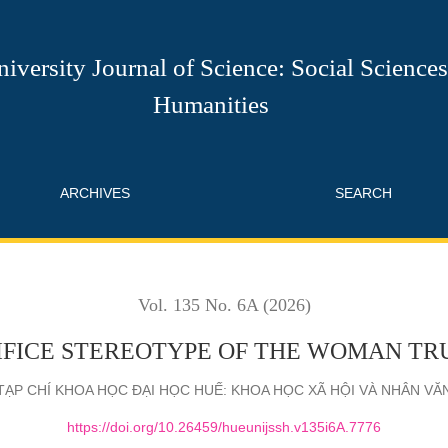
OMAN TRUYEN KIEU
iversity Journal of Science: Social Science
Humanities
ARCHIVES
SEARCH
Vol. 135 No. 6A (2026)
IFICE STEREOTYPE OF THE WOMAN TR
TẠP CHÍ KHOA HỌC ĐẠI HỌC HUẾ: KHOA HỌC XÃ HỘI VÀ NHÂN VĂ
https://doi.org/10.26459/hueunijssh.v135i6A.7776