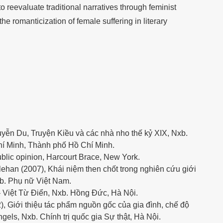
 reevaluate traditional narratives through feminist
e romanticization of female suffering in literary
ễn Du, Truyện Kiều và các nhà nho thế kỷ XIX, Nxb.
í Minh, Thành phố Hồ Chí Minh.
blic opinion, Harcourt Brace, New York.
ehan (2007), Khái niệm then chốt trong nghiên cứu giới
xb. Phụ nữ Việt Nam.
 Việt Từ Điển, Nxb. Hồng Đức, Hà Nội.
 Giới thiệu tác phẩm nguồn gốc của gia đình, chế độ
els, Nxb. Chính trị quốc gia Sự thật, Hà Nội.