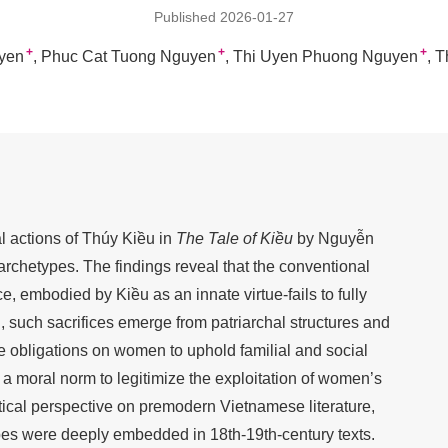
Published 2026-01-27
+
+
+
yen
Phuc Cat Tuong Nguyen
Thi Uyen Phuong Nguyen
T
al actions of Thúy Kiều in
T
he Tale of Kiều
by Nguyễn
rchetypes. The findings reveal that the conventional
e, embodied by Kiều as an innate virtue-fails to fully
 such sacrifices emerge from patriarchal structures and
e obligations on women to uphold familial and social
s a moral norm to legitimize the exploitation of women’s
itical perspective on premodern Vietnamese literature,
pes were deeply embedded in 18th-19th-century texts.