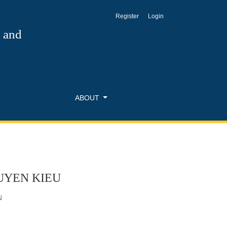
Register
Login
s and
ABOUT
UYEN KIEU
N