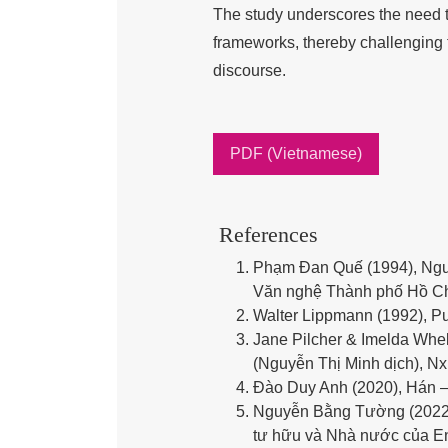
The study underscores the need to
frameworks, thereby challenging th
discourse.
PDF (Vietnamese)
References
Phạm Đan Quế (1994), Nguy
Văn nghệ Thành phố Hồ Ch
Walter Lippmann (1992), Pu
Jane Pilcher & Imelda Whel
(Nguyễn Thị Minh dịch), N
Đào Duy Anh (2020), Hán –
Nguyễn Bằng Tường (2022),
tư hữu và Nhà nước của Eng