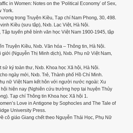
ffic in Women: Notes on the 'Political Economy' of Sex,
 York.
ương trong Truyện Kiều, Tạp chí Nam Phong, 30, 498.
ịnh Kiều (sưu tập), Nxb. Lạc Việt, Hà Nội.
 Tập tuyển phê bình văn học Việt Nam 1900-1945, tập
n Truyện Kiều, Nxb. Văn hóa – Thông tin, Hà Nội.
ối giới (Nguyễn Thị Minh dịch), Nxb. Phụ nữ Việt Nam,
t sử ký toàn thư, Nxb. Khoa học Xã hội, Hà Nội.
 cho ngày mới, Nxb. Trẻ, Thành phố Hồ Chí Minh.
Phụ nữ Việt Nam kết hôn với người nước ngoài: Xu
 hội hiện nay (Nghiên cứu trường hợp tại huyện Thủy
g). Tạp chí Thông tin Khoa học Xã hội 1.
omen’s Love in Antigone by Sophocles and The Tale of
dge University Press.
 về cô giáo Giang chết theo Nguyễn Thái Học, Phụ Nữ