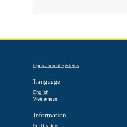
Open Journal Systems
Language
English
Vietnamese
Information
For Readers