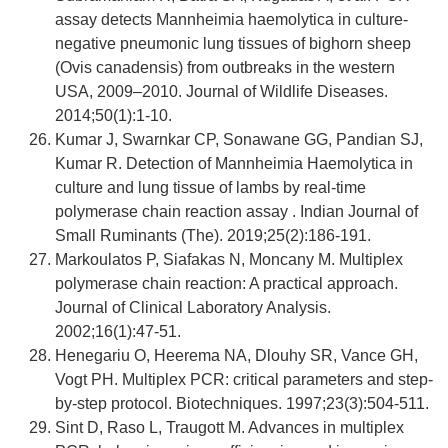
assay detects Mannheimia haemolytica in culture-
negative pneumonic lung tissues of bighorn sheep
(Ovis canadensis) from outbreaks in the western
USA, 2009–2010. Journal of Wildlife Diseases.
2014;50(1):1-10.
Kumar J, Swarnkar CP, Sonawane GG, Pandian SJ,
Kumar R. Detection of Mannheimia Haemolytica in
culture and lung tissue of lambs by real-time
polymerase chain reaction assay . Indian Journal of
Small Ruminants (The). 2019;25(2):186-191.
Markoulatos P, Siafakas N, Moncany M. Multiplex
polymerase chain reaction: A practical approach.
Journal of Clinical Laboratory Analysis.
2002;16(1):47-51.
Henegariu O, Heerema NA, Dlouhy SR, Vance GH,
Vogt PH. Multiplex PCR: critical parameters and step-
by-step protocol. Biotechniques. 1997;23(3):504-511.
Sint D, Raso L, Traugott M. Advances in multiplex