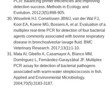
PCR: balancing primer efficiencies and improving
detection success. Methods in Ecology and
Evolution. 2012;3(5):898-905.
Wisselink HJ, Cornelissen JBWJ, van der Wal FJ,
Kooi EA, Koene MG, Bossers A, et al. Evaluation of a
multiplex real-time PCR for detection of four bacterial
agents commonly associated with bovine respiratory
disease in bronchoalveolar lavage fluid. BMC
Veterinary Research. 2017;13(1):1-10.
Mata AI, Gibello A, Casamayor A, Blanco MM,
Domínguez L, Fernández-Garayzábal JF. Multiplex
PCR assay for detection of bacterial pathogens
associated with warm-water streptococcosis in fish.
Applied and Environmental Microbiology.
2004;70(5):3183-3187.