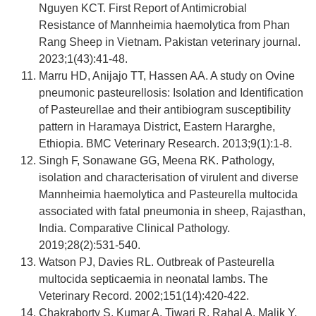
Nguyen KCT. First Report of Antimicrobial
Resistance of Mannheimia haemolytica from Phan
Rang Sheep in Vietnam. Pakistan veterinary journal.
2023;1(43):41-48.
Marru HD, Anijajo TT, Hassen AA. A study on Ovine
pneumonic pasteurellosis: Isolation and Identification
of Pasteurellae and their antibiogram susceptibility
pattern in Haramaya District, Eastern Hararghe,
Ethiopia. BMC Veterinary Research. 2013;9(1):1-8.
Singh F, Sonawane GG, Meena RK. Pathology,
isolation and characterisation of virulent and diverse
Mannheimia haemolytica and Pasteurella multocida
associated with fatal pneumonia in sheep, Rajasthan,
India. Comparative Clinical Pathology.
2019;28(2):531-540.
Watson PJ, Davies RL. Outbreak of Pasteurella
multocida septicaemia in neonatal lambs. The
Veterinary Record. 2002;151(14):420-422.
Chakraborty S, Kumar A, Tiwari R, Rahal A, Malik Y,