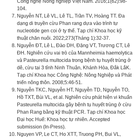
Công nghệ Nông nghiệp Việt Nam. 2016;1(62):98-
104.
Nguyễn NT, Lê VL, Lê TL, Trần TV, Hoàng TT. Đa
dạng di truyền cừu Phan rang dựa vào trình tự
nucleotide gen coi ở ty thể. Tạp chí Khoa học kỹ
thuật chăn nuôi. 2022;273(Tháng 1):32-37.
Nguyễn ĐT, Lê L, Đào DH, Đặng VT, Trương CT, Lê
ĐH. Nghiên cứu vai trò của Mannheimia haemolytica
và Pasteurella multocida trong bệnh tụ huyết trùng ở
dê, cừu tại 3 tỉnh Ninh Thuận, Khánh Hòa, Đắk LắK.
Tạp chí Khoa học Công Nghệ: Nông Nghiệp và Phát
triển nông thôn. 2008;5:46-51.
Nguyễn TKC, Nguyễn HT, Nguyễn TD, Nguyễn TO,
Hồ TXT, Bùi VL, et al. Nghiên cứu phát hiện vi khuẩn
Pasteurella multocida gây bệnh tụ huyết trùng ở cừu
Phan Rang bằng kỹ thuật PCR. Tạp chí Khoa học
Đại học Huế: Khoa học tự nhiên. Accepted
submission (In-Press).
Nguyen VP, Le CT, Ho XTT, Truong PH, Bui VL,