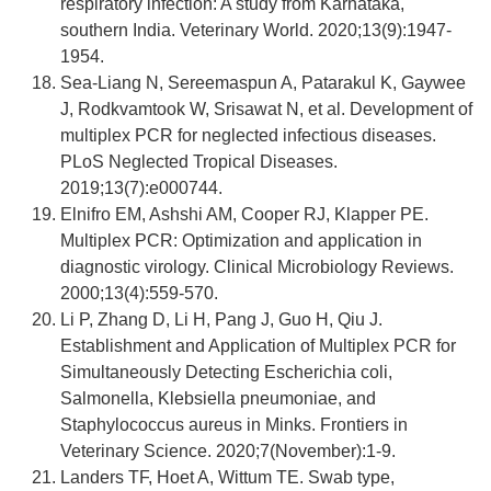
respiratory infection: A study from Karnataka,
southern India. Veterinary World. 2020;13(9):1947-
1954.
Sea-Liang N, Sereemaspun A, Patarakul K, Gaywee
J, Rodkvamtook W, Srisawat N, et al. Development of
multiplex PCR for neglected infectious diseases.
PLoS Neglected Tropical Diseases.
2019;13(7):e000744.
Elnifro EM, Ashshi AM, Cooper RJ, Klapper PE.
Multiplex PCR: Optimization and application in
diagnostic virology. Clinical Microbiology Reviews.
2000;13(4):559-570.
Li P, Zhang D, Li H, Pang J, Guo H, Qiu J.
Establishment and Application of Multiplex PCR for
Simultaneously Detecting Escherichia coli,
Salmonella, Klebsiella pneumoniae, and
Staphylococcus aureus in Minks. Frontiers in
Veterinary Science. 2020;7(November):1-9.
Landers TF, Hoet A, Wittum TE. Swab type,