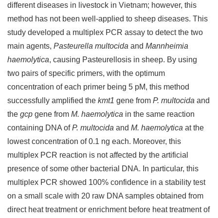
different diseases in livestock in Vietnam; however, this
method has not been well-applied to sheep diseases. This
study developed a multiplex PCR assay to detect the two
main agents,
P
asteurella
multocida
and
M
annheimia
haemolytica
, causing Pasteurellosis in sheep. By using
two pairs of specific primers, with the optimum
concentration of each primer being 5 pM, this method
successfully amplified the
kmt1
gene from
P. multocida
and
the
gcp
gene from
M. haemolytica
in the same reaction
containing DNA of
P. multocida
and
M. haemolytica
at the
lowest concentration of 0.1 ng each. Moreover, this
multiplex PCR reaction is not affected by the artificial
presence of some other bacterial DNA. In particular, this
multiplex PCR showed 100% confidence in a stability test
on a small scale with 20 raw DNA samples obtained from
direct heat treatment or enrichment before heat treatment of