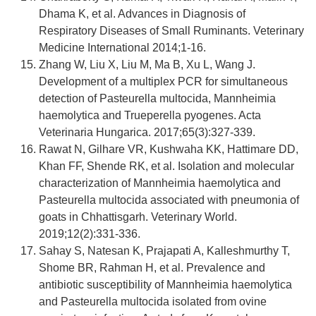
Dhama K, et al. Advances in Diagnosis of
Respiratory Diseases of Small Ruminants. Veterinary
Medicine International 2014;1-16.
Zhang W, Liu X, Liu M, Ma B, Xu L, Wang J.
Development of a multiplex PCR for simultaneous
detection of Pasteurella multocida, Mannheimia
haemolytica and Trueperella pyogenes. Acta
Veterinaria Hungarica. 2017;65(3):327-339.
Rawat N, Gilhare VR, Kushwaha KK, Hattimare DD,
Khan FF, Shende RK, et al. Isolation and molecular
characterization of Mannheimia haemolytica and
Pasteurella multocida associated with pneumonia of
goats in Chhattisgarh. Veterinary World.
2019;12(2):331-336.
Sahay S, Natesan K, Prajapati A, Kalleshmurthy T,
Shome BR, Rahman H, et al. Prevalence and
antibiotic susceptibility of Mannheimia haemolytica
and Pasteurella multocida isolated from ovine