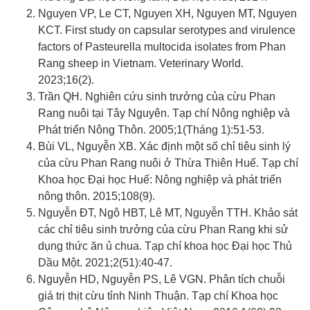
Nguyen VP, Le CT, Nguyen XH, Nguyen MT, Nguyen
KCT. First study on capsular serotypes and virulence
factors of Pasteurella multocida isolates from Phan
Rang sheep in Vietnam. Veterinary World.
2023;16(2).
Trần QH. Nghiên cứu sinh trưởng của cừu Phan
Rang nuôi tại Tây Nguyên. Tạp chí Nông nghiệp và
Phát triển Nông Thôn. 2005;1(Tháng 1):51-53.
Bùi VL, Nguyễn XB. Xác định một số chỉ tiêu sinh lý
của cừu Phan Rang nuôi ở Thừa Thiên Huế. Tạp chí
Khoa học Đại học Huế: Nông nghiệp và phát triển
nông thôn. 2015;108(9).
Nguyễn ĐT, Ngô HBT, Lê MT, Nguyễn TTH. Khảo sát
các chỉ tiêu sinh trưởng của cừu Phan Rang khi sử
dụng thức ăn ủ chua. Tạp chí khoa học Đại học Thủ
Dầu Một. 2021;2(51):40-47.
Nguyễn HD, Nguyễn PS, Lê VGN. Phân tích chuỗi
giá trị thịt cừu tỉnh Ninh Thuận. Tạp chí Khoa học