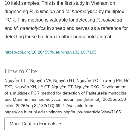
10 field samples. This is the first study in Vietnam on
diagnosing
P. multocida
and
M. haemolytica
by multiplex
PCR. This method is valuable for detecting
P. multocida
and
M. haemolytica
in sheep and serves as a reference for
detecting these bacteria in other household animal.
https://doi.org/10.26459/hueunijns.v132i1C.7165
How to Cite
Nguyễn TTT, Nguyễn VP, Nguyễn HT, Nguyễn TO, Trương PH, Hồ
TXT, Nguyễn XH, Lê CT, Nguyễn TT, Nguyễn TKC. Development
of a multiplex PCR method for detection of Pasteurella multocida
and Mannheimia haemolytica. hueuni-jns [Internet]. 2023Sep.30
[cited 2026Aug.8];132(1C):69-7. Available from:
https://jos.hueuni.edu.vn/index.php/hujos-ns/article/view/7165
More Citation Formats