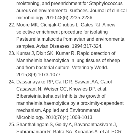
moistening, and preenrichment for Staphylococcus
aureus on environmental surfaces. Journal of clinical
microbiology. 2010;48(6):2235-2236.
Moore MK, Cicnjak-Chubbs L, Gates RJ. A new
selective enrichment procedure for isolating
Pasteurella multocida from avian and environmental
samples. Avian Diseases. 1994;317-324.
Kumar J, Dixit SK, Kumar R. Rapid detection of
Mannheimia haemolytica in lung tissues of sheep
and from bacterial culture. Veterinary World.
2015;8(9):1073-1077.
Dassanayake RP, Call DR, Sawant AA, Carol
Casavant N, Weiser GC, Knowles DP, et al.
Bibersteinia trehalosi Inhibits the growth of
mannheimia haemolytica by a proximity-dependent
mechanism. Applied and Environmental
Microbiology. 2010;76(4):1008-1013.
Shanthalingam S, Goldy A, Bavananthasivam J,
Subramaniam R, Batra SA, Kugadas A, et al. PCR