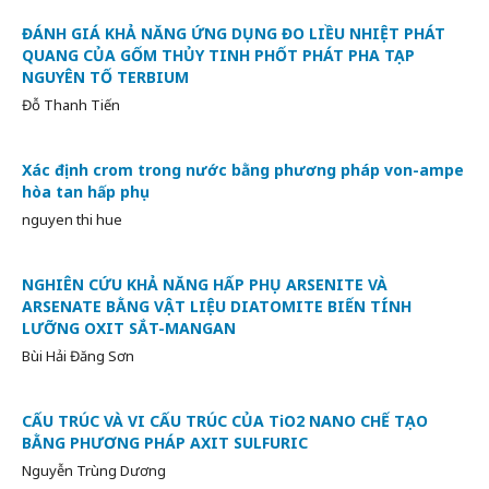
ĐÁNH GIÁ KHẢ NĂNG ỨNG DỤNG ĐO LIỀU NHIỆT PHÁT
QUANG CỦA GỐM THỦY TINH PHỐT PHÁT PHA TẠP
NGUYÊN TỐ TERBIUM
Đỗ Thanh Tiến
Xác định crom trong nước bằng phương pháp von-ampe
hòa tan hấp phụ
nguyen thi hue
NGHIÊN CỨU KHẢ NĂNG HẤP PHỤ ARSENITE VÀ
ARSENATE BẰNG VẬT LIỆU DIATOMITE BIẾN TÍNH
LƯỠNG OXIT SẮT-MANGAN
Bùi Hải Đăng Sơn
CẤU TRÚC VÀ VI CẤU TRÚC CỦA TiO2 NANO CHẾ TẠO
BẰNG PHƯƠNG PHÁP AXIT SULFURIC
Nguyễn Trùng Dương