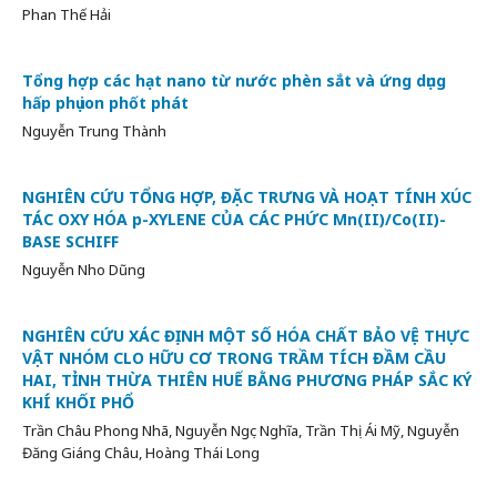
Phan Thế Hải
Tổng hợp các hạt nano từ nước phèn sắt và ứng dụng
hấp phụ ion phốt phát
Nguyễn Trung Thành
NGHIÊN CỨU TỔNG HỢP, ĐẶC TRƯNG VÀ HOẠT TÍNH XÚC
TÁC OXY HÓA p-XYLENE CỦA CÁC PHỨC Mn(II)/Co(II)-
BASE SCHIFF
Nguyễn Nho Dũng
NGHIÊN CỨU XÁC ĐỊNH MỘT SỐ HÓA CHẤT BẢO VỆ THỰC
VẬT NHÓM CLO HỮU CƠ TRONG TRẦM TÍCH ĐẦM CẦU
HAI, TỈNH THỪA THIÊN HUẾ BẰNG PHƯƠNG PHÁP SẮC KÝ
KHÍ KHỐI PHỔ
Trần Châu Phong Nhã, Nguyễn Ngọc Nghĩa, Trần Thị Ái Mỹ, Nguyễn
Đăng Giáng Châu, Hoàng Thái Long