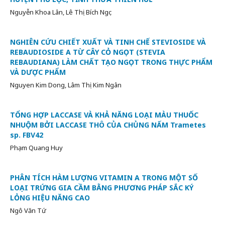
Nguyễn Khoa Lân, Lê Thị Bích Ngọc
NGHIÊN CỨU CHIẾT XUẤT VÀ TINH CHẾ STEVIOSIDE VÀ
REBAUDIOSIDE A TỪ CÂY CỎ NGỌT (STEVIA
REBAUDIANA) LÀM CHẤT TẠO NGỌT TRONG THỰC PHẨM
VÀ DƯỢC PHẨM
Nguyen Kim Dong, Lâm Thị Kim Ngân
TỔNG HỢP LACCASE VÀ KHẢ NĂNG LOẠI MÀU THUỐC
NHUỘM BỞI LACCASE THÔ CỦA CHỦNG NẤM Trametes
sp. FBV42
Phạm Quang Huy
PHÂN TÍCH HÀM LƯỢNG VITAMIN A TRONG MỘT SỐ
LOẠI TRỨNG GIA CẦM BẰNG PHƯƠNG PHÁP SẮC KÝ
LỎNG HIỆU NĂNG CAO
Ngô Văn Tứ