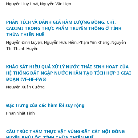
Nguyễn Huy Hoài, Nguyễn Văn Hợp
PHÂN TÍCH VÀ ĐÁNH GIÁ HÀM LƯỢNG ĐỒNG, CHÌ,
CADIMI TRONG THỰC PHẨM TRUYỀN THỐNG Ở TỈNH
THỪA THIÊN HUẾ
Nguyễn Đình Luyện, Nguyễn Hữu Hiền, Phạm Yên Khang, Nguyễn
Thị Thanh Huyền
KHẢO SÁT HIỆU QUẢ XỬ LÝ NƯỚC THẢI SINH HOẠT CỦA
HỆ THỐNG ĐẤT NGẬP NƯỚC NHÂN TẠO TÍCH HỢP 3 GIAI
ĐOẠN (VF-HF-FWS)
Nguyễn Xuân Cường
Đặc trưng của các hàm lồi suy rộng
Phan Nhật Tĩnh
CẤU TRÚC THẢM THỰC VẬT VÙNG ĐẤT CÁT NỘI ĐỒNG
HUYỆN PHÚ LỘC, TỈNH THỪA THIÊN HUẾ