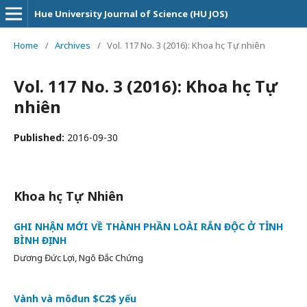
Hue University Journal of Science (HU JOS)
Home
/
Archives
/
Vol. 117 No. 3 (2016): Khoa học Tự nhiên
Vol. 117 No. 3 (2016): Khoa học Tự
nhiên
Published:
2016-09-30
Khoa học Tự Nhiên
GHI NHẬN MỚI VỀ THÀNH PHẦN LOÀI RẮN ĐỘC Ở TỈNH
BÌNH ĐỊNH
Dương Đức Lợi, Ngô Đắc Chứng
Vành và môđun $C2$ yếu