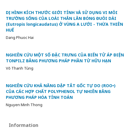
DỊ HÌNH KÍCH THƯỚC GIỚI TÍNH VÀ SỬ DỤNG VI MÔI
TRƯỜNG SỐNG CỦA LOÀI THẰN LẰN BÓNG ĐUÔI DÀI
(Eutropis longicaudatus) Ở VÙNG A LƯỚI - THỪA THIÊN
HUẾ
Dang Phuoc Hai
NGHIÊN CỨU MỘT SỐ ĐẶC TRƯNG CỦA BIẾN TỬ ÁP ĐIỆN
TONPILZ BẰNG PHƯƠNG PHÁP PHẦN TỬ HỮU HẠN
Võ Thanh Tùng
NGHIÊN CỨU KHẢ NĂNG DẬP TẮT GỐC TỰ DO (ROO•)
CỦA CÁC HỢP CHẤT POLYPHENOL TỰ NHIÊN BẰNG
PHƯƠNG PHÁP HÓA TÍNH TOÁN
Nguyen Minh Thong
Information