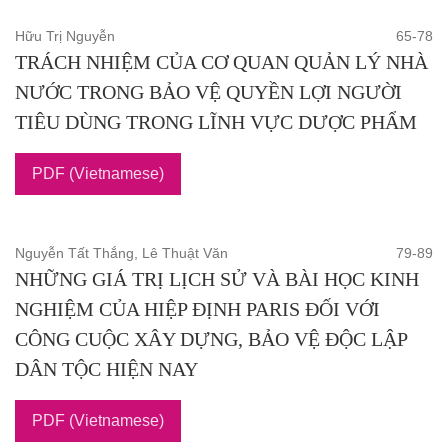
Hữu Trị Nguyễn
65-78
TRÁCH NHIỆM CỦA CƠ QUAN QUẢN LÝ NHÀ
NƯỚC TRONG BẢO VỆ QUYỀN LỢI NGƯỜI
TIÊU DÙNG TRONG LĨNH VỰC DƯỢC PHẨM
PDF (Vietnamese)
Nguyễn Tất Thắng, Lê Thuật Văn
79-89
NHỮNG GIÁ TRỊ LỊCH SỬ VÀ BÀI HỌC KINH
NGHIỆM CỦA HIỆP ĐỊNH PARIS ĐỐI VỚI
CÔNG CUỘC XÂY DỰNG, BẢO VỆ ĐỘC LẬP
DÂN TỘC HIỆN NAY
PDF (Vietnamese)