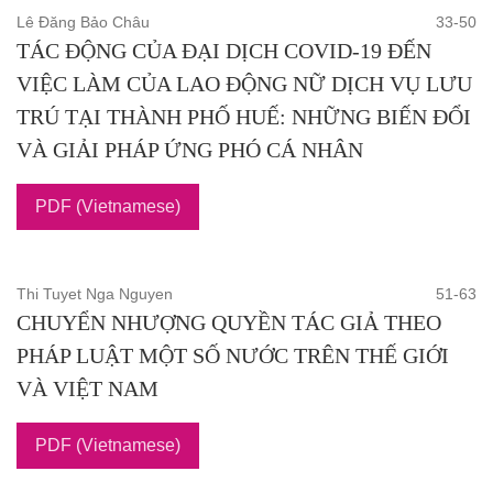
Lê Đăng Bảo Châu
33-50
TÁC ĐỘNG CỦA ĐẠI DỊCH COVID-19 ĐẾN
VIỆC LÀM CỦA LAO ĐỘNG NỮ DỊCH VỤ LƯU
TRÚ TẠI THÀNH PHỐ HUẾ: NHỮNG BIẾN ĐỔI
VÀ GIẢI PHÁP ỨNG PHÓ CÁ NHÂN
PDF (Vietnamese)
Thi Tuyet Nga Nguyen
51-63
CHUYỂN NHƯỢNG QUYỀN TÁC GIẢ THEO
PHÁP LUẬT MỘT SỐ NƯỚC TRÊN THẾ GIỚI
VÀ VIỆT NAM
PDF (Vietnamese)