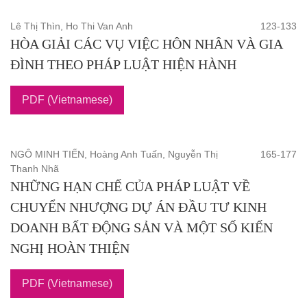
Lê Thị Thìn, Ho Thi Van Anh
123-133
HÒA GIẢI CÁC VỤ VIỆC HÔN NHÂN VÀ GIA
ĐÌNH THEO PHÁP LUẬT HIỆN HÀNH
PDF (Vietnamese)
NGÔ MINH TIẾN, Hoàng Anh Tuấn, Nguyễn Thị
165-177
Thanh Nhã
NHỮNG HẠN CHẾ CỦA PHÁP LUẬT VỀ
CHUYỂN NHƯỢNG DỰ ÁN ĐẦU TƯ KINH
DOANH BẤT ĐỘNG SẢN VÀ MỘT SỐ KIẾN
NGHỊ HOÀN THIỆN
PDF (Vietnamese)