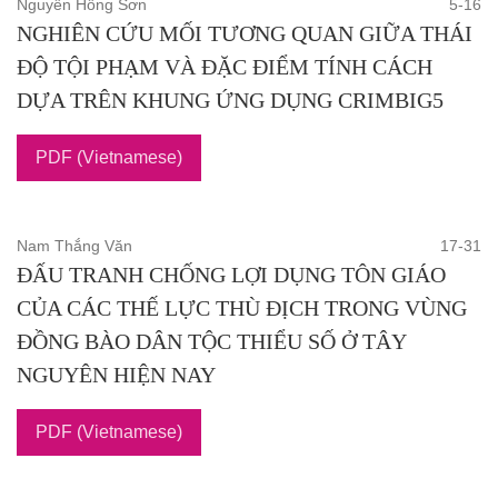
Nguyễn Hồng Sơn
5-16
NGHIÊN CỨU MỐI TƯƠNG QUAN GIỮA THÁI
ĐỘ TỘI PHẠM VÀ ĐẶC ĐIỂM TÍNH CÁCH
DỰA TRÊN KHUNG ỨNG DỤNG CRIMBIG5
PDF (Vietnamese)
Nam Thắng Văn
17-31
ĐẤU TRANH CHỐNG LỢI DỤNG TÔN GIÁO
CỦA CÁC THẾ LỰC THÙ ĐỊCH TRONG VÙNG
ĐỒNG BÀO DÂN TỘC THIỂU SỐ Ở TÂY
NGUYÊN HIỆN NAY
PDF (Vietnamese)