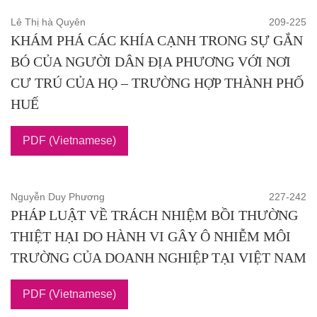
Lê Thị hà Quyên
209-225
KHÁM PHÁ CÁC KHÍA CẠNH TRONG SỰ GẮN
BÓ CỦA NGƯỜI DÂN ĐỊA PHƯƠNG VỚI NƠI
CƯ TRÚ CỦA HỌ – TRƯỜNG HỢP THÀNH PHỐ
HUẾ
PDF (Vietnamese)
Nguyễn Duy Phương
227-242
PHÁP LUẬT VỀ TRÁCH NHIỆM BỒI THƯỜNG
THIỆT HẠI DO HÀNH VI GÂY Ô NHIỄM MÔI
TRƯỜNG CỦA DOANH NGHIỆP TẠI VIỆT NAM
PDF (Vietnamese)