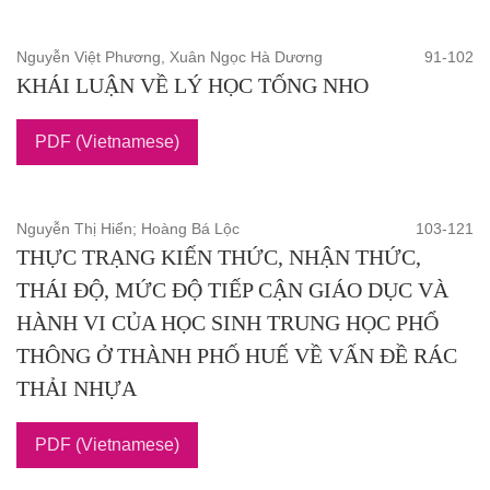
Nguyễn Việt Phương, Xuân Ngọc Hà Dương
91-102
KHÁI LUẬN VỀ LÝ HỌC TỐNG NHO
PDF (Vietnamese)
Nguyễn Thị Hiển; Hoàng Bá Lộc
103-121
THỰC TRẠNG KIẾN THỨC, NHẬN THỨC,
THÁI ĐỘ, MỨC ĐỘ TIẾP CẬN GIÁO DỤC VÀ
HÀNH VI CỦA HỌC SINH TRUNG HỌC PHỔ
THÔNG Ở THÀNH PHỐ HUẾ VỀ VẤN ĐỀ RÁC
THẢI NHỰA
PDF (Vietnamese)