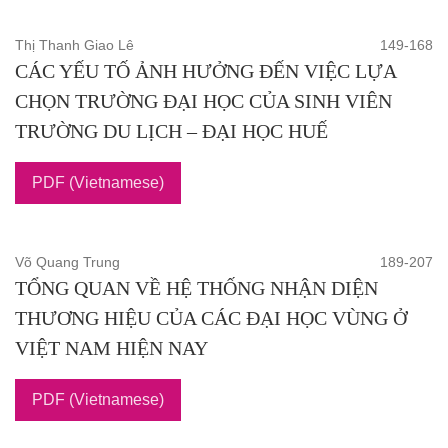
Thị Thanh Giao Lê
149-168
CÁC YẾU TỐ ẢNH HƯỞNG ĐẾN VIỆC LỰA
CHỌN TRƯỜNG ĐẠI HỌC CỦA SINH VIÊN
TRƯỜNG DU LỊCH – ĐẠI HỌC HUẾ
PDF (Vietnamese)
Võ Quang Trung
189-207
TỔNG QUAN VỀ HỆ THỐNG NHẬN DIỆN
THƯƠNG HIỆU CỦA CÁC ĐẠI HỌC VÙNG Ở
VIỆT NAM HIỆN NAY
PDF (Vietnamese)